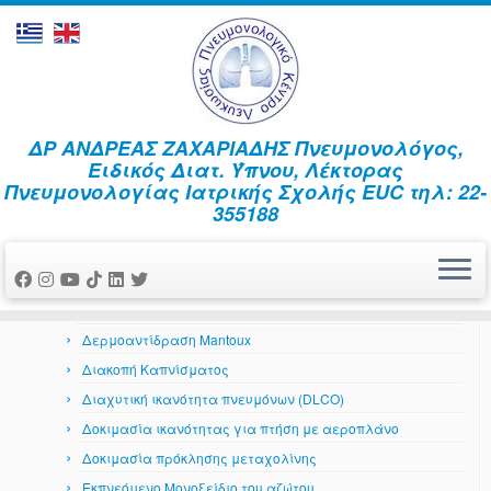
Skip
ΔΡ ΑΝΔΡΕΑΣ ΖΑΧΑΡΙΑΔΗΣ Πνευμονολόγος,
to
Home
»
CPAP – Προβλήματα
Ειδικός Διατ. Ύπνου, Λέκτορας
content
Πνευμονολογίας Ιατρικής Σχολής EUC τηλ: 22-
Αναπνευστικό Σύστημα
355188
Αέρια αίματος
Ανταπόκριση στη βρογχοδιαστολή
Βρογχοσκόπηση
Δερματικά αλλεργικά τεστ
Δερμοαντίδραση Mantoux
Διακοπή Καπνίσματος
Διαχυτική ικανότητα πνευμόνων (DLCO)
Δοκιμασία ικανότητας για πτήση με αεροπλάνο
Δοκιμασία πρόκλησης μεταχολίνης
Εκπνεόμενο Μονοξείδιο του αζώτου