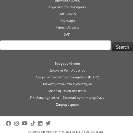
Βρογχεκτασίες
Καρκίνος του πνεύμονα
Πνευμονία
Ροχαλητό
Υπνική Άπνοια
ΧΑΠ
Search
for:
Βρογχοσκόπηση
Διακοπή Καπνίσματος
Διαχυτική ικανότητα πνευμόνων (DLCO)
Μελέτη ύπνου στο εργαστήριο
Μελέτη ύπνου στο σπίτι
Πληθυσμογραφία – Στατικοί όγκοι πνευμόνων
Σπιρομέτρηση
·
© 2026
ΠΝΕΥΜΟΝΟΛΟΓΙΚΟ ΚΕΝΤΡΟ ΛΕΥΚΩΣΙΑΣ
·