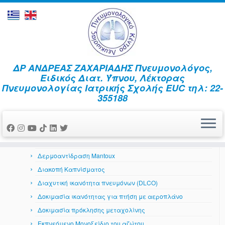
Skip
ΔΡ ΑΝΔΡΕΑΣ ΖΑΧΑΡΙΑΔΗΣ Πνευμονολόγος,
to
Home
»
Διακοπή Καπνίσματος
Ειδικός Διατ. Ύπνου, Λέκτορας
content
Πνευμονολογίας Ιατρικής Σχολής EUC τηλ: 22-
Αναπνευστικό Σύστημα
355188
Αέρια αίματος
Ανταπόκριση στη βρογχοδιαστολή
Βρογχοσκόπηση
Δερματικά αλλεργικά τεστ
Δερμοαντίδραση Mantoux
Διακοπή Καπνίσματος
Διαχυτική ικανότητα πνευμόνων (DLCO)
Δοκιμασία ικανότητας για πτήση με αεροπλάνο
Δοκιμασία πρόκλησης μεταχολίνης
Εκπνεόμενο Μονοξείδιο του αζώτου