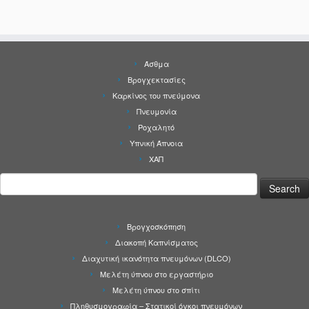
Άσθμα
Βρογχεκτασίες
Καρκίνος του πνεύμονα
Πνευμονία
Ροχαλητό
Υπνική Άπνοια
ΧΑΠ
Search
for:
Βρογχοσκόπηση
Διακοπή Καπνίσματος
Διαχυτική ικανότητα πνευμόνων (DLCO)
Μελέτη ύπνου στο εργαστήριο
Μελέτη ύπνου στο σπίτι
Πληθυσμογραφία – Στατικοί όγκοι πνευμόνων