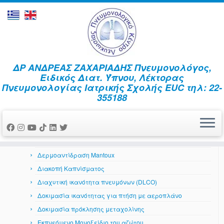
Skip
ΔΡ ΑΝΔΡΕΑΣ ΖΑΧΑΡΙΑΔΗΣ Πνευμονολόγος,
to
Home
»
Εκπνεόμενο Μονοξείδιο του αζώτου
Ειδικός Διατ. Ύπνου, Λέκτορας
content
Πνευμονολογίας Ιατρικής Σχολής EUC τηλ: 22-
Αναπνευστικό Σύστημα
355188
Αέρια αίματος
Ανταπόκριση στη βρογχοδιαστολή
Βρογχοσκόπηση
Δερματικά αλλεργικά τεστ
Δερμοαντίδραση Mantoux
Διακοπή Καπνίσματος
Διαχυτική ικανότητα πνευμόνων (DLCO)
Δοκιμασία ικανότητας για πτήση με αεροπλάνο
Δοκιμασία πρόκλησης μεταχολίνης
Εκπνεόμενο Μονοξείδιο του αζώτου