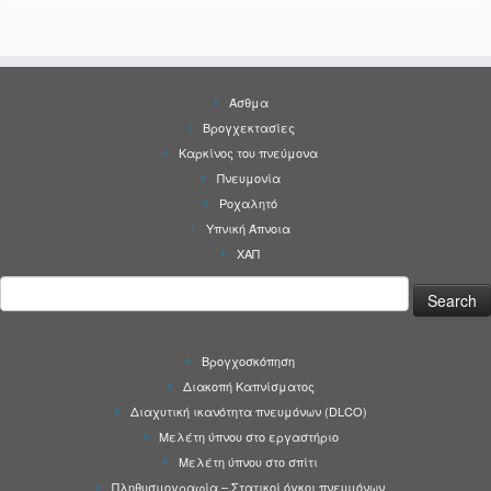
Άσθμα
Βρογχεκτασίες
Καρκίνος του πνεύμονα
Πνευμονία
Ροχαλητό
Υπνική Άπνοια
ΧΑΠ
Search
for:
Βρογχοσκόπηση
Διακοπή Καπνίσματος
Διαχυτική ικανότητα πνευμόνων (DLCO)
Μελέτη ύπνου στο εργαστήριο
Μελέτη ύπνου στο σπίτι
Πληθυσμογραφία – Στατικοί όγκοι πνευμόνων