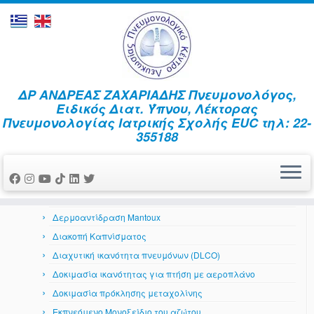
Skip
ΔΡ ΑΝΔΡΕΑΣ ΖΑΧΑΡΙΑΔΗΣ Πνευμονολόγος,
to
Home
»
Νέα – Ειδήσεις
»
δύσπνοια
Ειδικός Διατ. Ύπνου, Λέκτορας
content
Πνευμονολογίας Ιατρικής Σχολής EUC τηλ: 22-
Αναπνευστικό Σύστημα
355188
Αέρια αίματος
Ανταπόκριση στη βρογχοδιαστολή
Βρογχοσκόπηση
Δερματικά αλλεργικά τεστ
Δερμοαντίδραση Mantoux
Διακοπή Καπνίσματος
Διαχυτική ικανότητα πνευμόνων (DLCO)
Δοκιμασία ικανότητας για πτήση με αεροπλάνο
Δοκιμασία πρόκλησης μεταχολίνης
Εκπνεόμενο Μονοξείδιο του αζώτου