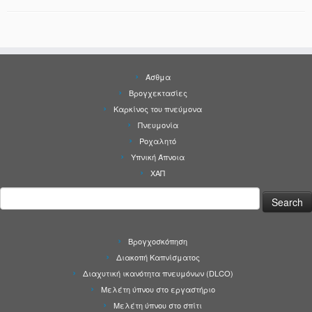
Άσθμα
Βρογχεκτασίες
Καρκίνος του πνεύμονα
Πνευμονία
Ροχαλητό
Υπνική Άπνοια
ΧΑΠ
Search
for:
Βρογχοσκόπηση
Διακοπή Καπνίσματος
Διαχυτική ικανότητα πνευμόνων (DLCO)
Μελέτη ύπνου στο εργαστήριο
Μελέτη ύπνου στο σπίτι