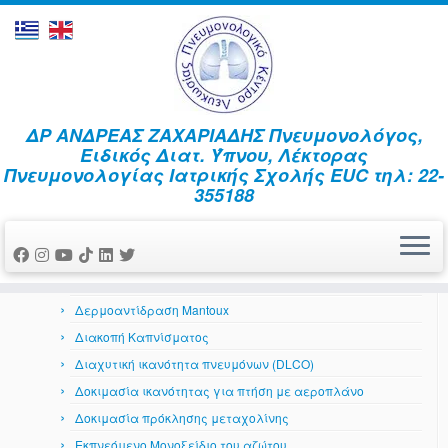
Skip
ΔΡ ΑΝΔΡΕΑΣ ΖΑΧΑΡΙΑΔΗΣ Πνευμονολόγος,
to
Home
»
Καρδιοαναπνευστική δοκιμασία κόπωσης
Ειδικός Διατ. Ύπνου, Λέκτορας
content
Πνευμονολογίας Ιατρικής Σχολής EUC τηλ: 22-
Αναπνευστικό Σύστημα
355188
Αέρια αίματος
Ανταπόκριση στη βρογχοδιαστολή
Βρογχοσκόπηση
Δερματικά αλλεργικά τεστ
Δερμοαντίδραση Mantoux
Διακοπή Καπνίσματος
Διαχυτική ικανότητα πνευμόνων (DLCO)
Δοκιμασία ικανότητας για πτήση με αεροπλάνο
Δοκιμασία πρόκλησης μεταχολίνης
Εκπνεόμενο Μονοξείδιο του αζώτου